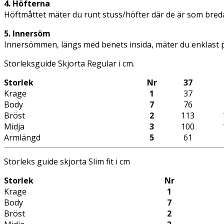
4. Höfterna
Höftmåttet mäter du runt stuss/höfter där de är som breda
5. Innersöm
Innersömmen, längs med benets insida, mäter du enklast p
Storleksguide Skjorta Regular i cm.
Storlek
Nr
37
Krage
1
37
Body
7
76
Bröst
2
113
Midja
3
100
Armlängd
5
61
Storleks guide skjorta Slim fit i cm
Storlek
Nr
Krage
1
Body
7
Bröst
2