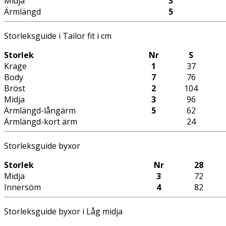
Midja
3
Ärmlängd
5
Storleksguide i Tailor fit i cm
Storlek
Nr
S
Krage
1
37
Body
7
76
Bröst
2
104
Midja
3
96
Ärmlängd-långärm
5
62
Ärmlängd-kort ärm
24
Storleksguide byxor
Storlek
Nr
28
Midja
3
72
Innersöm
4
82
Storleksguide byxor i Låg midja