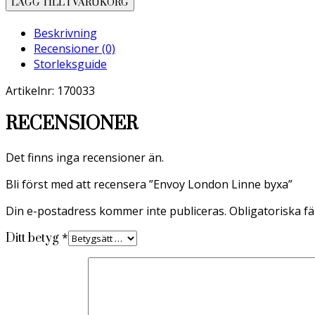
LÄGG TILL I VARUKORG
Linne
byxa
Beskrivning
mängd
Recensioner (0)
Storleksguide
Artikelnr: 170033
RECENSIONER
Det finns inga recensioner än.
Bli först med att recensera ”Envoy London Linne byxa”
Din e-postadress kommer inte publiceras.
Obligatoriska fä
*
Ditt betyg