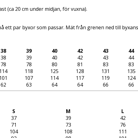
st (ca 20 cm under midjan, för vuxna).
å ett par byxor som passar. Mät från grenen ned till byxan
38
39
40
42
43
44
38
39
40
42
43
44
78
78
80
81
83
83
114
118
125
128
131
135
101
107
114
117
119
124
62
63
64
64
66
66
S
M
L
37
39
42
71
73
76
104
108
111