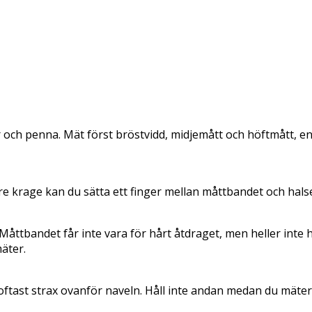
och penna. Mät först bröstvidd, midjemått och höftmått, enl
re krage kan du sätta ett finger mellan måttbandet och hals
ttbandet får inte vara för hårt åtdraget, men heller inte hä
äter.
ast strax ovanför naveln. Håll inte andan medan du mäter, o