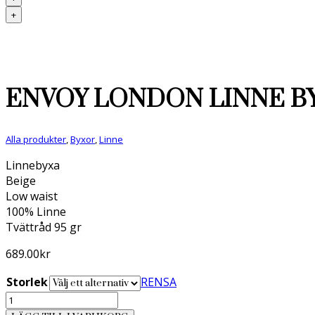
+
ENVOY LONDON LINNE B
Alla produkter
,
Byxor
,
Linne
Linnebyxa
Beige
Low waist
100% Linne
Tvättråd 95 gr
689.00
kr
Storlek
RENSA
Envoy
London