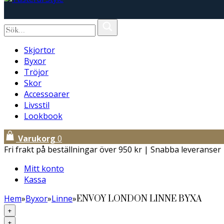
Skjortor
Byxor
Tröjor
Skor
Accessoarer
Livsstil
Lookbook
Varukorg
0
Fri frakt på beställningar över 950 kr | Snabba leveranser
Mitt konto
Kassa
Hem
»
Byxor
»
Linne
»
ENVOY LONDON LINNE BYXA
+
+