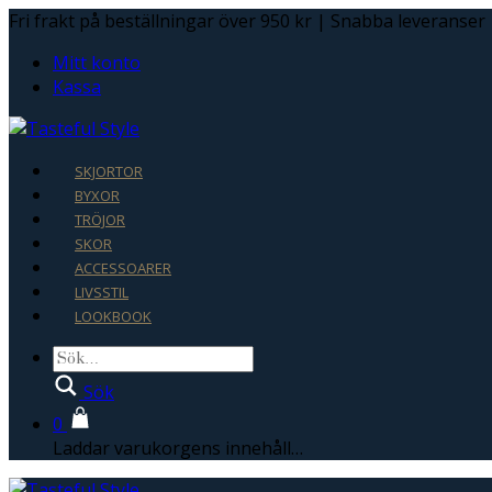
Fri frakt på beställningar över 950 kr | Snabba leveranser
Mitt konto
Kassa
SKJORTOR
BYXOR
TRÖJOR
SKOR
ACCESSOARER
LIVSSTIL
LOOKBOOK
Sök
0
Laddar varukorgens innehåll…