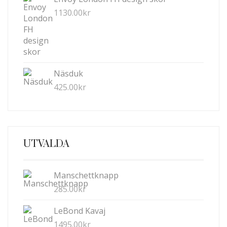
1130.00
kr
Näsduk
425.00
kr
UTVALDA
Manschettknapp
285.00
kr
LeBond Kavaj
1495.00
kr