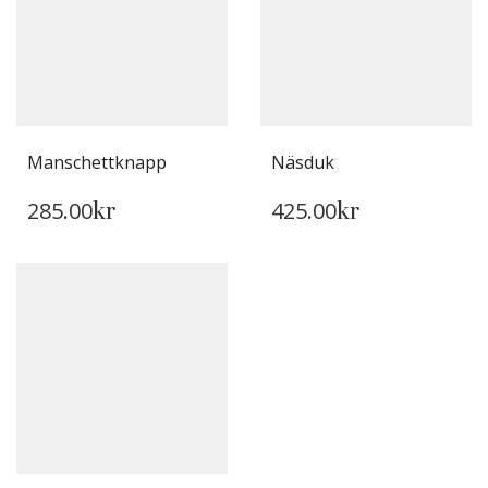
Manschettknapp
Näsduk
285.00
425.00
kr
kr