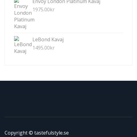
Envoy London Platinum Kavaj
1975.00
kr
LeBond Kavaj
1495.00
kr
Copyright © tastefulstyle.se