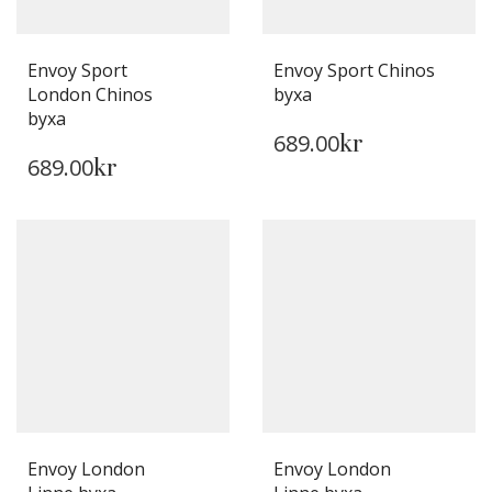
PÅ
PÅ
PRODUKTSIDAN
PRODUKTSIDAN
Envoy Sport
Envoy Sport Chinos
London Chinos
byxa
DEN
byxa
689.00
DEN
HÄR
kr
689.00
HÄR
kr
PRODUKTEN
PRODUKTEN
HAR
HAR
FLERA
FLERA
VARIANTER.
VARIANTER.
DE
DE
OLIKA
OLIKA
ALTERNATIVEN
ALTERNATIVEN
KAN
KAN
VÄLJAS
VÄLJAS
PÅ
PÅ
PRODUKTSIDAN
PRODUKTSIDAN
Envoy London
Envoy London