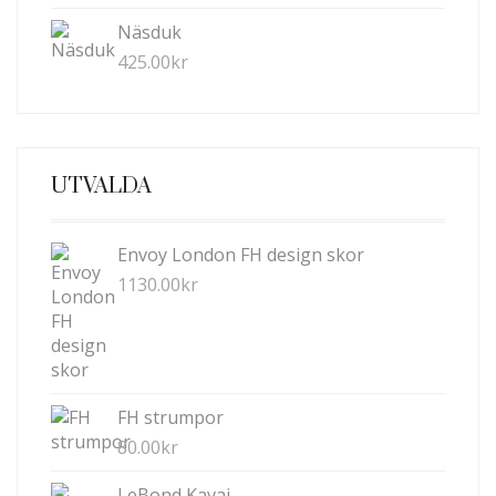
Näsduk
425.00
kr
UTVALDA
Envoy London FH design skor
1130.00
kr
FH strumpor
80.00
kr
LeBond Kavaj