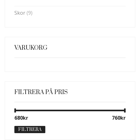
Skor
(9)
VARUKORG
FILTRERA PÅ PRIS
Min
Max
680kr
Pris:
—
760kr
pris
pris
FILTRERA