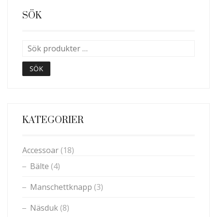
FLERA
VARIANTER.
SÖK
DE
OLIKA
ALTERNATIVEN
KAN
VÄLJAS
SÖK
PÅ
PRODUKTSIDAN
KATEGORIER
Accessoar
(18)
Bälte
(4)
Manschettknapp
(3)
Näsduk
(8)