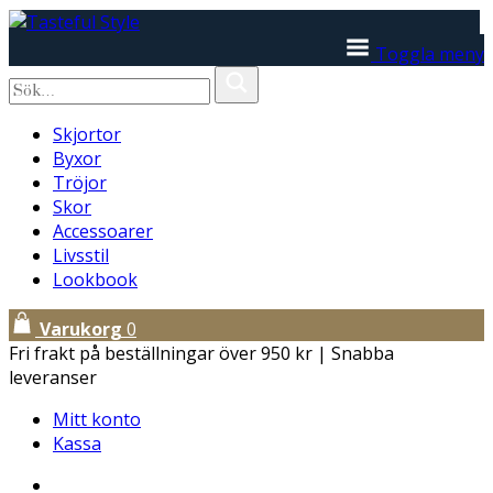
Toggla meny
Skjortor
Byxor
Tröjor
Skor
Accessoarer
Livsstil
Lookbook
Varukorg
0
Fri frakt på beställningar över 950 kr | Snabba
leveranser
Mitt konto
Kassa