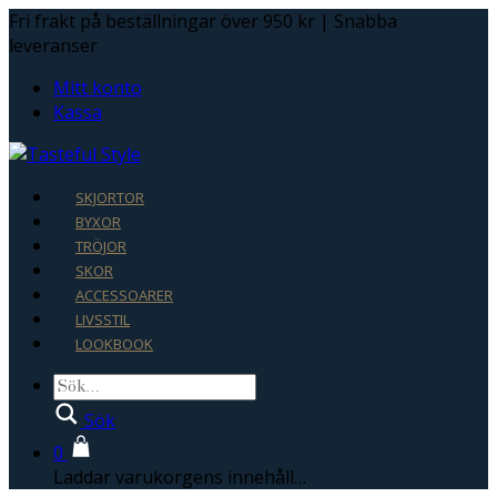
Fri frakt på beställningar över 950 kr | Snabba
leveranser
Mitt konto
Kassa
SKJORTOR
BYXOR
TRÖJOR
SKOR
ACCESSOARER
LIVSSTIL
LOOKBOOK
Sök
0
Laddar varukorgens innehåll…