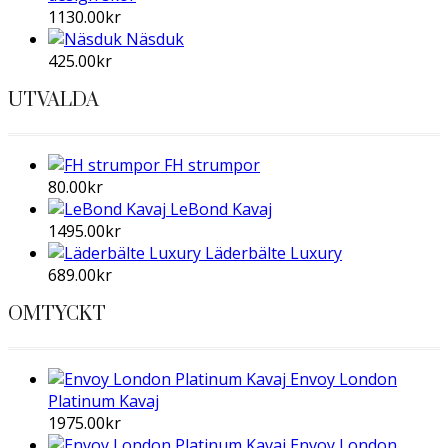
1130.00
kr
Näsduk
425.00
kr
UTVALDA
FH strumpor
80.00
kr
LeBond Kavaj
1495.00
kr
Läderbälte Luxury
689.00
kr
OMTYCKT
Envoy London
Platinum Kavaj
1975.00
kr
Envoy London