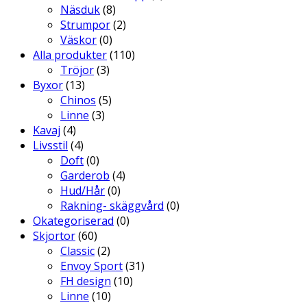
Näsduk
(8)
produktsidan
Strumpor
(2)
Väskor
(0)
Alla produkter
(110)
Tröjor
(3)
Byxor
(13)
Chinos
(5)
Linne
(3)
Kavaj
(4)
Livsstil
(4)
Doft
(0)
Garderob
(4)
Hud/Hår
(0)
Rakning- skäggvård
(0)
Okategoriserad
(0)
Skjortor
(60)
Classic
(2)
Envoy Sport
(31)
FH design
(10)
Linne
(10)