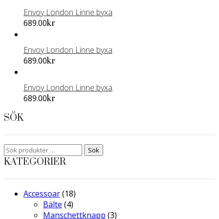
Envoy London Linne byxa
Den
689.00
kr
här
produkten
Envoy London Linne byxa
har
Den
689.00
kr
flera
här
varianter.
produkten
De
Envoy London Linne byxa
har
olika
Den
689.00
kr
flera
alternativen
här
varianter.
SÖK
kan
produkten
De
väljas
har
olika
på
flera
alternativen
Sök
Sök
produktsidan
varianter.
kan
efter:
KATEGORIER
De
väljas
olika
på
alternativen
produktsidan
Accessoar
(18)
kan
Bälte
(4)
väljas
Manschettknapp
(3)
på