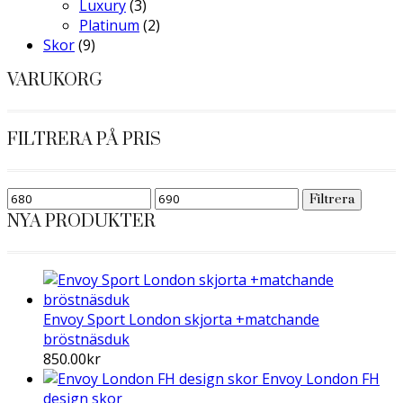
Luxury
(3)
Platinum
(2)
Skor
(9)
VARUKORG
FILTRERA PÅ PRIS
Min
Max
Filtrera
pris
pris
NYA PRODUKTER
Envoy Sport London skjorta +matchande
bröstnäsduk
850.00
kr
Envoy London FH
design skor