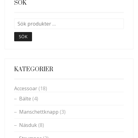
VARIANTER.
SÖK
DE
OLIKA
ALTERNATIVEN
KAN
VÄLJAS
SÖK
PÅ
PRODUKTSIDAN
KATEGORIER
Accessoar
(18)
Bälte
(4)
Manschettknapp
(3)
Näsduk
(8)