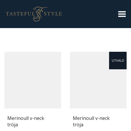
Toggla meny
UTVALD
Merinoull v-neck
Merinoull v-neck
tröja
tröja
DEN
DEN