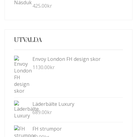
425.00
kr
UTVALDA
Envoy London FH design skor
1130.00
kr
Läderbälte Luxury
689.00
kr
FH strumpor