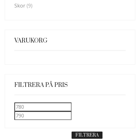
Skor
(9)
VARUKORG
FILTRERA PÅ PRIS
Min
Max
pris
pris
FILTRERA