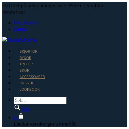
Fri frakt på beställningar över 950 kr | Snabba
leveranser
Mitt konto
Kassa
SKJORTOR
BYXOR
TRÖJOR
SKOR
ACCESSOARER
LIVSSTIL
LOOKBOOK
Sök
0
Laddar varukorgens innehåll…