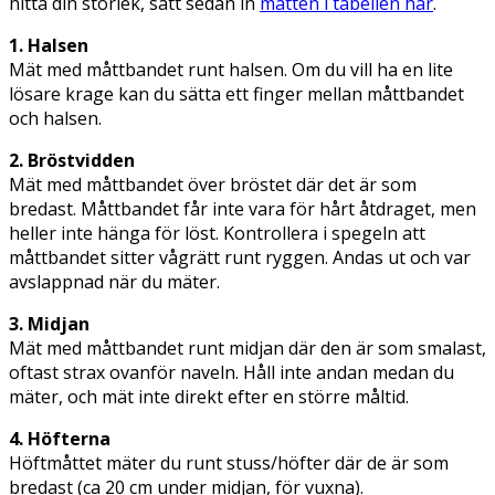
hitta din storlek, sätt sedan in
måtten i tabellen här
.
1. Halsen
Mät med måttbandet runt halsen. Om du vill ha en lite
lösare krage kan du sätta ett finger mellan måttbandet
och halsen.
2. Bröstvidden
Mät med måttbandet över bröstet där det är som
bredast. Måttbandet får inte vara för hårt åtdraget, men
heller inte hänga för löst. Kontrollera i spegeln att
måttbandet sitter vågrätt runt ryggen. Andas ut och var
avslappnad när du mäter.
3. Midjan
Mät med måttbandet runt midjan där den är som smalast,
oftast strax ovanför naveln. Håll inte andan medan du
mäter, och mät inte direkt efter en större måltid.
4. Höfterna
Höftmåttet mäter du runt stuss/höfter där de är som
bredast (ca 20 cm under midjan, för vuxna).