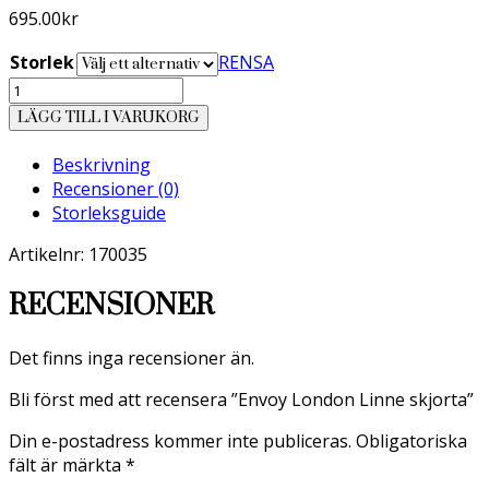
695.00
kr
Storlek
RENSA
Envoy
London
LÄGG TILL I VARUKORG
Linne
skjorta
Beskrivning
mängd
Recensioner (0)
Storleksguide
Artikelnr: 170035
RECENSIONER
Det finns inga recensioner än.
Bli först med att recensera ”Envoy London Linne skjorta”
Din e-postadress kommer inte publiceras.
Obligatoriska
fält är märkta
*