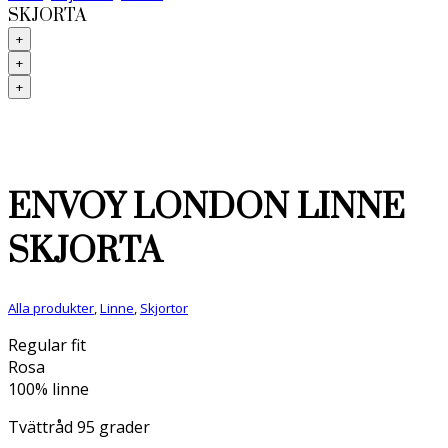
SKJORTA
+
+
+
ENVOY LONDON LINNE
SKJORTA
Alla produkter
,
Linne
,
Skjortor
Regular fit
Rosa
100% linne
Tvättråd 95 grader