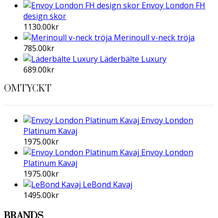
Envoy London FH
design skor
1130.00
kr
Merinoull v-neck tröja
785.00
kr
Läderbälte Luxury
689.00
kr
OMTYCKT
Envoy London
Platinum Kavaj
1975.00
kr
Envoy London
Platinum Kavaj
1975.00
kr
LeBond Kavaj
1495.00
kr
BRANDS