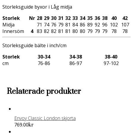
Storleksguide byxor i Låg midja
Storlek
Nr
28
29
30
31
32
33
34
35
36
38
40
42
Midja
71
74
76
79
81
84
86
89
92
96
102
107
Innersöm
4
83
82
82
81
81
80
80
79
79
79
78
78
Storleksguide bälte i inch/cm
Storlek
30-34
34-38
38-40
cm
76-86
86-97
97-102
Relaterade produkter
Envoy Classic London skjorta
Den
769.00
kr
här