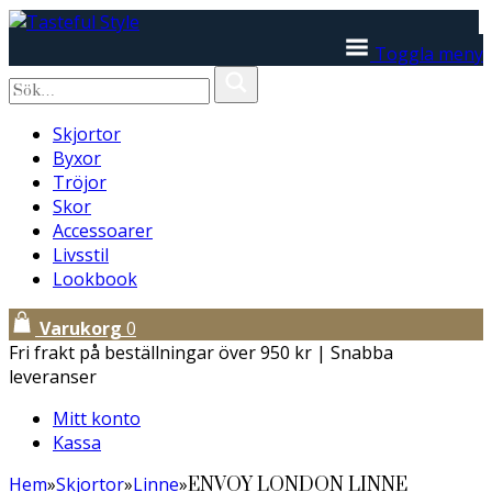
Toggla meny
Skjortor
Byxor
Tröjor
Skor
Accessoarer
Livsstil
Lookbook
Varukorg
0
Fri frakt på beställningar över 950 kr | Snabba
leveranser
Mitt konto
Kassa
Hem
»
Skjortor
»
Linne
»
ENVOY LONDON LINNE