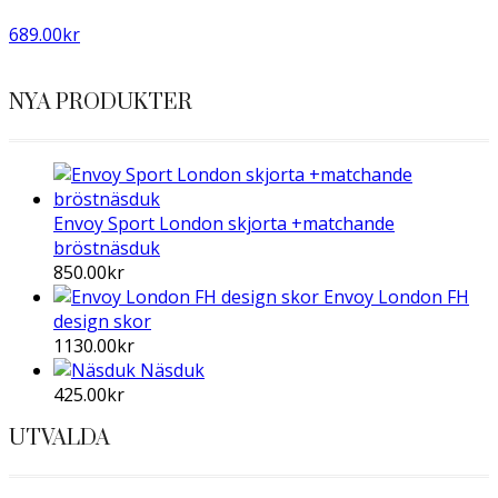
689.00
kr
NYA PRODUKTER
Envoy Sport London skjorta +matchande
bröstnäsduk
850.00
kr
Envoy London FH
design skor
1130.00
kr
Näsduk
425.00
kr
UTVALDA