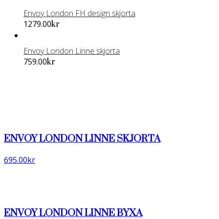
produkten
Envoy London FH design skjorta
har
Den
1279.00
kr
flera
här
varianter.
produkten
De
Envoy London Linne skjorta
har
olika
Den
759.00
kr
flera
alternativen
här
varianter.
kan
produkten
De
väljas
har
olika
på
flera
alternativen
produktsidan
varianter.
kan
De
väljas
olika
ENVOY LONDON LINNE SKJORTA
på
alternativen
produktsidan
kan
695.00
kr
väljas
på
produktsidan
ENVOY LONDON LINNE BYXA