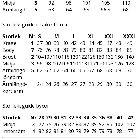
Midja
3
92
98
101
105
110
Ärmlängd
5
63
64
65
66.5
68
Storleksguide i Tailor fit i cm
Storlek
Nr
S
M
L
XL
XXL
XXXL
Krage
1
37
38
39
40
42
43
44
45
47
48
49
Body
7
76
76
78
78
79
80
81
82
83
84
85
Bröst
2
104
107
110
116
120
122
126
130
132
136
140
Midja
3
96
98
102
106
110
113
117
120
123
126
128
Ärmlängd-
5
62
62
62
64
66
66
67
68
68
68
70
långärm
Ärmlängd-
24
24
26
26
27
27
28
29
30
30
30
kort ärm
Storleksguide byxor
Storlek
Nr
28
29
30
31
32
33
34
35
36
38
40
42
Midja
3
72
75
76
79
82
84
87
89
92
96
102
107
Innersöm
4
82
82
81
81
80
79
79
79
79
78
78
77