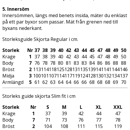
5. Innersöm
Innersömmen, längs med benets insida, mäter du enklast
på ett par byxor som passar. Mät från grenen ned till
byxans nederkant.
Storleksguide Skjorta Regular i cm.
Storlek
Nr
37
38
39
40
42
43
44
45
47
48
49
50
Krage
1
37
38
39
40
42
43
44
45
47
48
49
50
Body
7
76
78
78
80
81
83
83
84
86
86
88
88
Bröst
2
113
114
118
125
128
131
135
139
141
141
144
146
Midja
3
100
101
107
114
117
119
124
128
130
132
134
137
Armlängd
5
61
62
63
64
64
66
66
68
68
68
69
70
Storleks guide skjorta Slim fit i cm
Storlek
Nr
S
M
L
XL
XXL
Krage
1
37
39
42
44
47
Body
7
71
73
76
77
78
Bröst
2
104
108
111
115
119