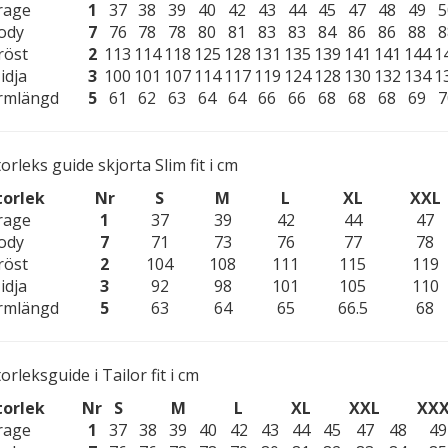
rage
1
37
38
39
40
42
43
44
45
47
48
49
5
ody
7
76
78
78
80
81
83
83
84
86
86
88
8
röst
2
113
114
118
125
128
131
135
139
141
141
144
1
idja
3
100
101
107
114
117
119
124
128
130
132
134
1
rmlängd
5
61
62
63
64
64
66
66
68
68
68
69
7
orleks guide skjorta Slim fit i cm
torlek
Nr
S
M
L
XL
XXL
rage
1
37
39
42
44
47
ody
7
71
73
76
77
78
röst
2
104
108
111
115
119
idja
3
92
98
101
105
110
rmlängd
5
63
64
65
66.5
68
orleksguide i Tailor fit i cm
torlek
Nr
S
M
L
XL
XXL
XXX
rage
1
37
38
39
40
42
43
44
45
47
48
49