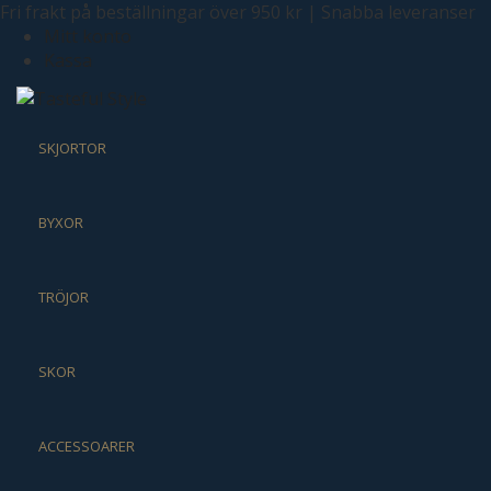
Fri frakt på beställningar över 950 kr | Snabba leveranser
Mitt konto
Kassa
SKJORTOR
BYXOR
TRÖJOR
SKOR
ACCESSOARER