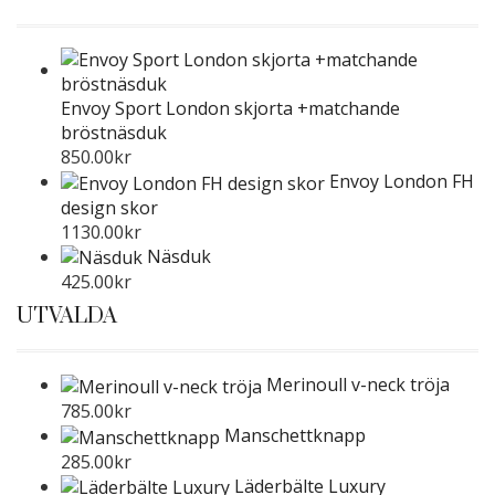
Envoy Sport London skjorta +matchande
bröstnäsduk
850.00
kr
Envoy London FH
design skor
1130.00
kr
Näsduk
425.00
kr
UTVALDA
Merinoull v-neck tröja
785.00
kr
Manschettknapp
285.00
kr
Läderbälte Luxury