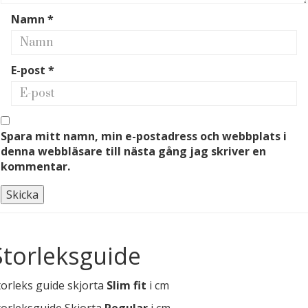
Namn
*
E-post
*
Spara mitt namn, min e-postadress och webbplats i
denna webbläsare till nästa gång jag skriver en
kommentar.
Storleksguide
torleks guide skjorta
Slim fit
i cm
torleksguide Skjorta
Regular
i cm.