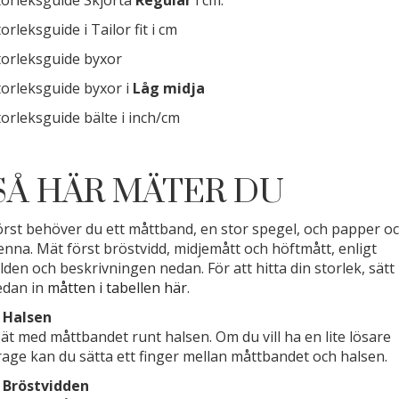
orleksguide i Tailor fit i cm
torleksguide byxor
torleksguide byxor i
Låg midja
torleksguide bälte i inch/cm
SÅ HÄR MÄTER DU
örst behöver du ett måttband, en stor spegel, och papper o
enna. Mät först bröstvidd, midjemått och höftmått, enligt
ilden och beskrivningen nedan. För att hitta din storlek, sätt
edan in
måtten i tabellen här
.
. Halsen
ät med måttbandet runt halsen. Om du vill ha en lite lösare
rage kan du sätta ett finger mellan måttbandet och halsen.
. Bröstvidden