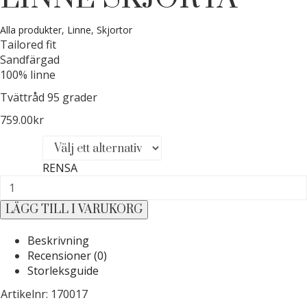
Alla produkter
,
Linne
,
Skjortor
Tailored fit
Sandfärgad
100% linne
Tvättråd 95 grader
759.00
kr
Storlek
RENSA
Envoy
London
LÄGG TILL I VARUKORG
Linne
skjorta
Beskrivning
mängd
Recensioner (0)
Storleksguide
Artikelnr: 170017