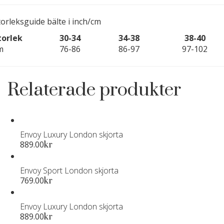
torleksguide bälte i inch/cm
torlek
30-34
34-38
38-40
m
76-86
86-97
97-102
Relaterade produkter
Envoy Luxury London skjorta
Den
889.00
kr
här
produkten
Envoy Sport London skjorta
har
Den
769.00
kr
flera
här
varianter.
produkten
Envoy Luxury London skjorta
De
har
Den
889.00
kr
olika
flera