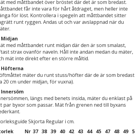
ät med måttbandet över bröstet där det är som bredast.
åttbandet får inte vara för hårt åtdraget, men heller inte
änga för löst. Kontrollera i spegeln att måttbandet sitter
ågrätt runt ryggen. Andas ut och var avslappnad när du
äter.
. Midjan
ät med måttbandet runt midjan där den är som smalast,
ftast strax ovanför naveln. Håll inte andan medan du mäter,
ch mät inte direkt efter en större måltid.
. Höfterna
öftmåttet mäter du runt stuss/höfter där de är som bredast
ca 20 cm under midjan, för vuxna).
. Innersöm
nnersömmen, längs med benets insida, mäter du enklast på
tt par byxor som passar. Mät från grenen ned till byxans
ederkant.
torleksguide Skjorta Regular i cm.
torlek
Nr
37
38
39
40
42
43
44
45
47
48
49
5