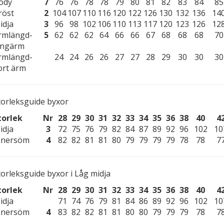
ody
7
76
76
78
78
79
80
81
82
83
84
85
röst
2
104
107
110
116
120
122
126
130
132
136
14
idja
3
96
98
102
106
110
113
117
120
123
126
12
rmlängd-
5
62
62
62
64
66
66
67
68
68
68
70
ångärm
rmlängd-
24
24
26
26
27
27
28
29
30
30
30
ort ärm
torleksguide byxor
torlek
Nr
28
29
30
31
32
33
34
35
36
38
40
4
idja
3
72
75
76
79
82
84
87
89
92
96
102
10
nnersöm
4
82
82
81
81
80
79
79
79
79
78
78
7
torleksguide byxor i Låg midja
torlek
Nr
28
29
30
31
32
33
34
35
36
38
40
4
idja
71
74
76
79
81
84
86
89
92
96
102
10
nnersöm
4
83
82
82
81
81
80
80
79
79
79
78
7