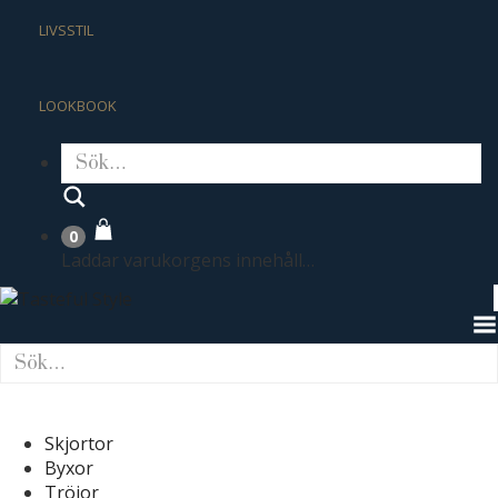
LIVSSTIL
LOOKBOOK
Sök
0
Laddar varukorgens innehåll…
Skjortor
Byxor
Tröjor