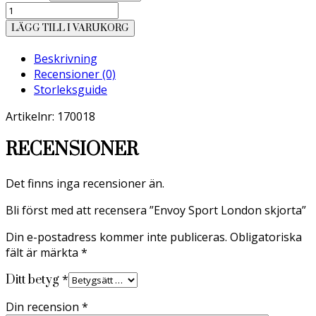
Envoy
Sport
LÄGG TILL I VARUKORG
London
skjorta
Beskrivning
mängd
Recensioner (0)
Storleksguide
Artikelnr: 170018
RECENSIONER
Det finns inga recensioner än.
Bli först med att recensera ”Envoy Sport London skjorta”
Din e-postadress kommer inte publiceras.
Obligatoriska
fält är märkta
*
*
Ditt betyg
Din recension
*