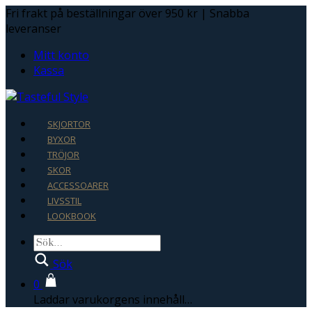
Fri frakt på beställningar över 950 kr | Snabba
leveranser
Mitt konto
Kassa
SKJORTOR
BYXOR
TRÖJOR
SKOR
ACCESSOARER
LIVSSTIL
LOOKBOOK
Sök
0
Laddar varukorgens innehåll…