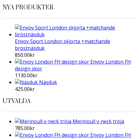
NYA PRODUKTER
Envoy Sport London skjorta +matchande
bröstnäsduk
850.00
kr
Envoy London FH
design skor
1130.00
kr
Näsduk
425.00
kr
UTVALDA
Merinoull v-neck tröja
785.00
kr
Envoy London FH