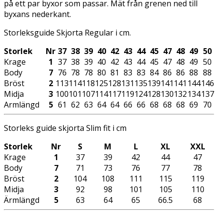
på ett par byxor som passar. Mät från grenen ned till
byxans nederkant.
Storleksguide Skjorta Regular i cm.
Storlek
Nr
37
38
39
40
42
43
44
45
47
48
49
50
Krage
1
37
38
39
40
42
43
44
45
47
48
49
50
Body
7
76
78
78
80
81
83
83
84
86
86
88
88
Bröst
2
113
114
118
125
128
131
135
139
141
141
144
146
Midja
3
100
101
107
114
117
119
124
128
130
132
134
137
Armlängd
5
61
62
63
64
64
66
66
68
68
68
69
70
Storleks guide skjorta Slim fit i cm
Storlek
Nr
S
M
L
XL
XXL
Krage
1
37
39
42
44
47
Body
7
71
73
76
77
78
Bröst
2
104
108
111
115
119
Midja
3
92
98
101
105
110
Ärmlängd
5
63
64
65
66.5
68