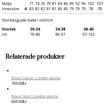
Midja
71
74
76
79
81
84
86
89
92
96
102
107
Innersöm
4
83
82
82
81
81
80
80
79
79
79
78
78
Storleksguide bälte i inch/cm
Storlek
30-34
34-38
38-40
cm
76-86
86-97
97-102
Relaterade produkter
Envoy Classic London skjorta
Den
769.00
kr
här
produkten
Envoy Sport London skjorta
har
Den
669.00
kr
flera