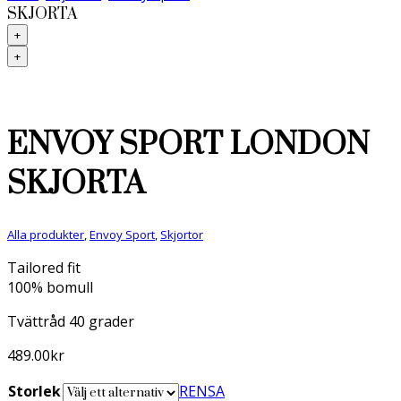
SKJORTA
+
+
ENVOY SPORT LONDON
SKJORTA
Alla produkter
,
Envoy Sport
,
Skjortor
Tailored fit
100% bomull
Tvättråd 40 grader
489.00
kr
Storlek
RENSA