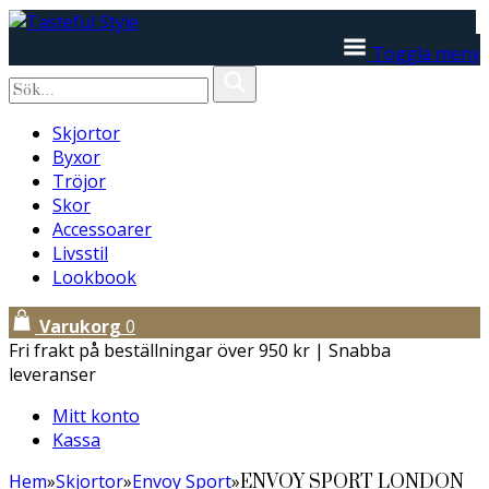
Toggla meny
Skjortor
Byxor
Tröjor
Skor
Accessoarer
Livsstil
Lookbook
Varukorg
0
Fri frakt på beställningar över 950 kr | Snabba
leveranser
Mitt konto
Kassa
Hem
»
Skjortor
»
Envoy Sport
»
ENVOY SPORT LONDON