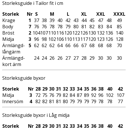
Storleksguide i Tailor fit i cm
Storlek
Nr
S
M
L
XL
XXL
XXXL
Krage
1
37
38
39
40
42
43
44
45
47
48
49
Body
7
76
76
78
78
79
80
81
82
83
84
85
Bröst
2
104
107
110
116
120
122
126
130
132
136
140
Midja
3
96
98
102
106
110
113
117
120
123
126
128
Ärmlängd-
5
62
62
62
64
66
66
67
68
68
68
70
långärm
Ärmlängd-
24
24
26
26
27
27
28
29
30
30
30
kort ärm
Storleksguide byxor
Storlek
Nr
28
29
30
31
32
33
34
35
36
38
40
42
Midja
3
72
75
76
79
82
84
87
89
92
96
102
107
Innersöm
4
82
82
81
81
80
79
79
79
79
78
78
77
Storleksguide byxor i Låg midja
Storlek
Nr
28
29
30
31
32
33
34
35
36
38
40
42