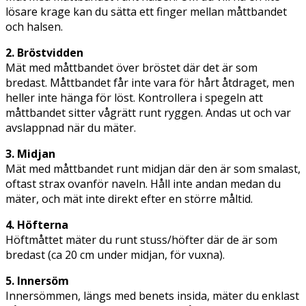
lösare krage kan du sätta ett finger mellan måttbandet
och halsen.
2. Bröstvidden
Mät med måttbandet över bröstet där det är som
bredast. Måttbandet får inte vara för hårt åtdraget, men
heller inte hänga för löst. Kontrollera i spegeln att
måttbandet sitter vågrätt runt ryggen. Andas ut och var
avslappnad när du mäter.
3. Midjan
Mät med måttbandet runt midjan där den är som smalast,
oftast strax ovanför naveln. Håll inte andan medan du
mäter, och mät inte direkt efter en större måltid.
4. Höfterna
Höftmåttet mäter du runt stuss/höfter där de är som
bredast (ca 20 cm under midjan, för vuxna).
5. Innersöm
Innersömmen, längs med benets insida, mäter du enklast