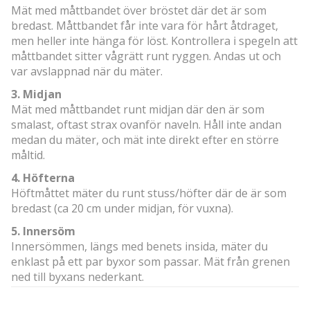
Mät med måttbandet över bröstet där det är som
bredast. Måttbandet får inte vara för hårt åtdraget,
men heller inte hänga för löst. Kontrollera i spegeln att
måttbandet sitter vågrätt runt ryggen. Andas ut och
var avslappnad när du mäter.
3. Midjan
Mät med måttbandet runt midjan där den är som
smalast, oftast strax ovanför naveln. Håll inte andan
medan du mäter, och mät inte direkt efter en större
måltid.
4. Höfterna
Höftmåttet mäter du runt stuss/höfter där de är som
bredast (ca 20 cm under midjan, för vuxna).
5. Innersöm
Innersömmen, längs med benets insida, mäter du
enklast på ett par byxor som passar. Mät från grenen
ned till byxans nederkant.