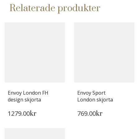
Relaterade produkter
Envoy London FH
Envoy Sport
design skjorta
London skjorta
DEN
DEN
1279.00
769.00
HÄR
kr
HÄR
kr
PRODUKTEN
PRODUKTEN
HAR
HAR
FLERA
FLERA