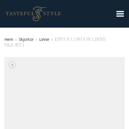
Toggla meny
Hem
»
Skjortor
»
Linne
»
ENVOY LONDON LINNE
SKJORTA
+