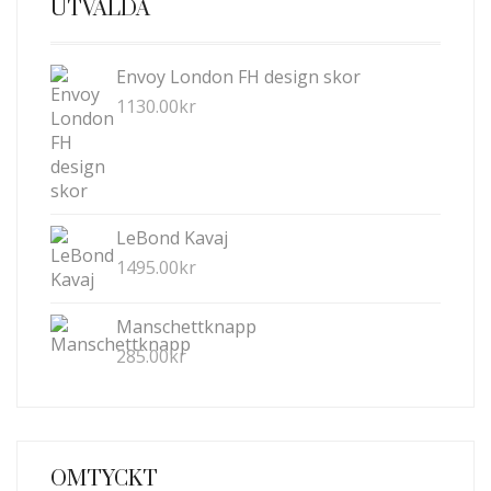
UTVALDA
Envoy London FH design skor
1130.00
kr
LeBond Kavaj
1495.00
kr
Manschettknapp
285.00
kr
OMTYCKT