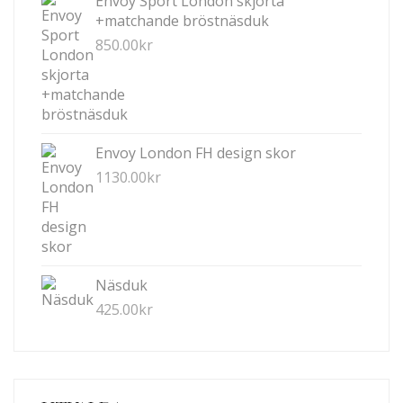
Envoy Sport London skjorta
VÄLJAS
+matchande bröstnäsduk
PÅ
850.00
kr
PRODUKTSIDAN
Envoy London FH design skor
1130.00
kr
Näsduk
425.00
kr