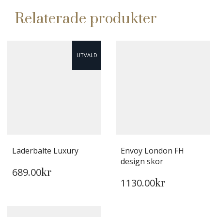
Relaterade produkter
UTVALD
Läderbälte Luxury
Envoy London FH
DEN
design skor
689.00
HÄR
kr
DEN
1130.00
PRODUKTEN
HÄR
kr
HAR
PRODUKTEN
FLERA
HAR
VARIANTER.
FLERA