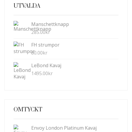
UTVALDA
Manschettknapp
285.00
kr
FH strumpor
80.00
kr
LeBond Kavaj
1495.00
kr
OMTYCKT
Envoy London Platinum Kavaj