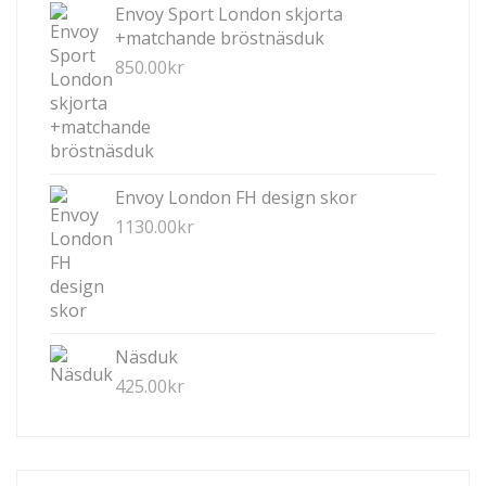
Envoy Sport London skjorta
VÄLJAS
+matchande bröstnäsduk
PÅ
850.00
kr
PRODUKTSIDAN
Envoy London FH design skor
1130.00
kr
Näsduk
425.00
kr