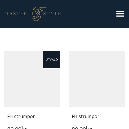
Toggla meny
UTVALD
FH strumpor
FH strumpor
DEN
DEN
HÄR
HÄR