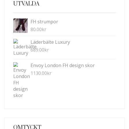
UTVALDA
FH strumpor
80.00
kr
Läderbälte Luxury
689.00
kr
Envoy London FH design skor
1130.00
kr
OMTYCKT