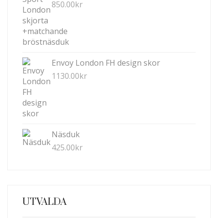
850.00
kr
PRODUKTSIDAN
Envoy London FH design skor
1130.00
kr
Näsduk
425.00
kr
UTVALDA