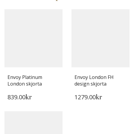
Envoy Platinum
Envoy London FH
London skjorta
design skjorta
DEN
DEN
839.00
1279.00
HÄR
kr
HÄR
kr
PRODUKTEN
PRODUKTEN
HAR
HAR
FLERA
FLERA
VARIANTER.
VARIANTER.
DE
DE