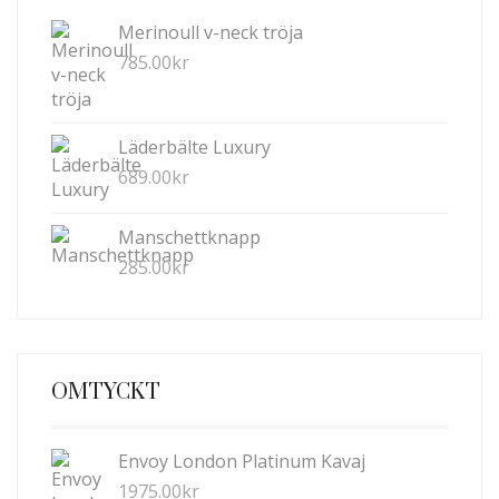
Merinoull v-neck tröja
785.00
kr
Läderbälte Luxury
689.00
kr
Manschettknapp
285.00
kr
OMTYCKT
Envoy London Platinum Kavaj
1975.00
kr