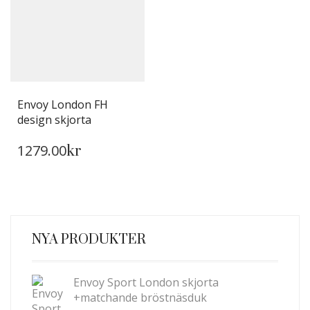
OLIKA
OLIKA
ALTERNATIVEN
ALTERNATIVEN
KAN
KAN
VÄLJAS
VÄLJAS
PÅ
PÅ
PRODUKTSIDAN
PRODUKTSIDAN
Envoy London FH
design skjorta
DEN
1279.00
HÄR
kr
PRODUKTEN
HAR
FLERA
VARIANTER.
DE
NYA PRODUKTER
OLIKA
ALTERNATIVEN
KAN
Envoy Sport London skjorta
VÄLJAS
+matchande bröstnäsduk
PÅ