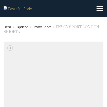
Toggla meny
Hem
»
Skjortor
»
Envoy Sport
»
ENVOY SPORT LONDON
SKJORTA
+