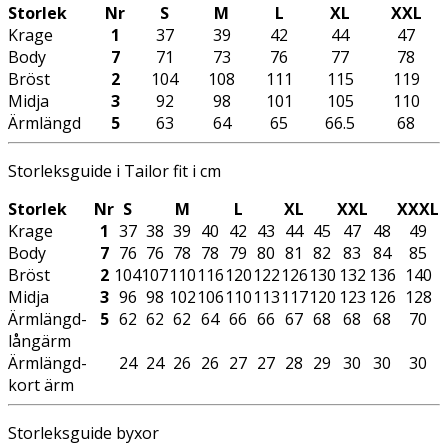
Storlek
Nr
S
M
L
XL
XXL
Krage
1
37
39
42
44
47
Body
7
71
73
76
77
78
Bröst
2
104
108
111
115
119
Midja
3
92
98
101
105
110
Ärmlängd
5
63
64
65
66.5
68
Storleksguide i Tailor fit i cm
Storlek
Nr
S
M
L
XL
XXL
XXXL
Krage
1
37
38
39
40
42
43
44
45
47
48
49
Body
7
76
76
78
78
79
80
81
82
83
84
85
Bröst
2
104
107
110
116
120
122
126
130
132
136
140
Midja
3
96
98
102
106
110
113
117
120
123
126
128
Ärmlängd-
5
62
62
62
64
66
66
67
68
68
68
70
långärm
Ärmlängd-
24
24
26
26
27
27
28
29
30
30
30
kort ärm
Storleksguide byxor