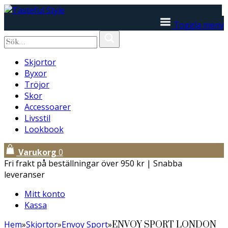
Toggla meny
Skjortor
Byxor
Tröjor
Skor
Accessoarer
Livsstil
Lookbook
Varukorg
0
Fri frakt på beställningar över 950 kr | Snabba
leveranser
Mitt konto
Kassa
Hem
»
Skjortor
»
Envoy Sport
»
ENVOY SPORT LONDON