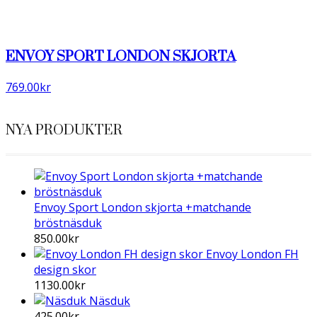
på
produktsidan
ENVOY SPORT LONDON SKJORTA
769.00
kr
NYA PRODUKTER
Envoy Sport London skjorta +matchande
bröstnäsduk
850.00
kr
Envoy London FH
design skor
1130.00
kr
Näsduk
425.00
kr