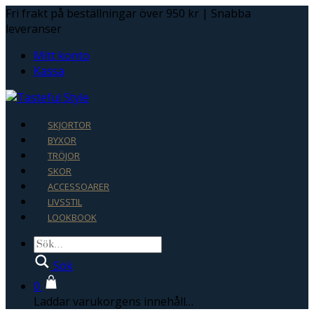
Fri frakt på beställningar över 950 kr | Snabba
leveranser
Mitt konto
Kassa
SKJORTOR
BYXOR
TRÖJOR
SKOR
ACCESSOARER
LIVSSTIL
LOOKBOOK
Sök
0
Laddar varukorgens innehåll…