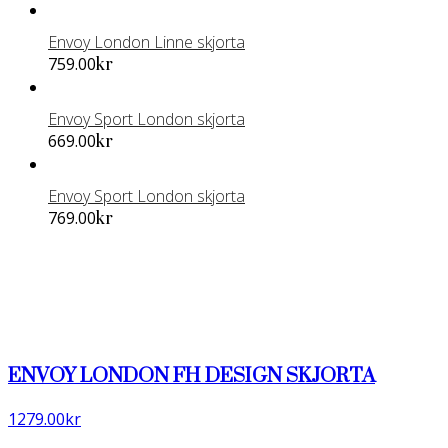
Envoy London Linne skjorta
Den
759.00
kr
här
produkten
Envoy Sport London skjorta
har
Den
669.00
kr
flera
här
varianter.
produkten
De
Envoy Sport London skjorta
har
olika
Den
769.00
kr
flera
alternativen
här
varianter.
kan
produkten
De
väljas
har
olika
på
flera
alternativen
produktsidan
varianter.
kan
De
väljas
olika
ENVOY LONDON FH DESIGN SKJORTA
på
alternativen
produktsidan
kan
1279.00
kr
väljas