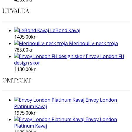
UTVALDA
LeBond Kavaj
1495.00
kr
Merinoull v-neck tröja
785.00
kr
Envoy London FH
design skor
1130.00
kr
OMTYCKT
Envoy London
Platinum Kavaj
1975.00
kr
Envoy London
Platinum Kavaj