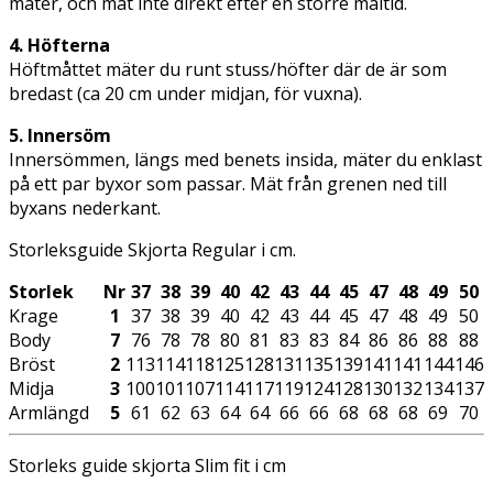
mäter, och mät inte direkt efter en större måltid.
4. Höfterna
Höftmåttet mäter du runt stuss/höfter där de är som
bredast (ca 20 cm under midjan, för vuxna).
5. Innersöm
Innersömmen, längs med benets insida, mäter du enklast
på ett par byxor som passar. Mät från grenen ned till
byxans nederkant.
Storleksguide Skjorta Regular i cm.
Storlek
Nr
37
38
39
40
42
43
44
45
47
48
49
50
Krage
1
37
38
39
40
42
43
44
45
47
48
49
50
Body
7
76
78
78
80
81
83
83
84
86
86
88
88
Bröst
2
113
114
118
125
128
131
135
139
141
141
144
146
Midja
3
100
101
107
114
117
119
124
128
130
132
134
137
Armlängd
5
61
62
63
64
64
66
66
68
68
68
69
70
Storleks guide skjorta Slim fit i cm