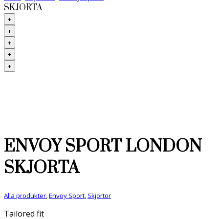
SKJORTA
+
+
+
+
+
ENVOY SPORT LONDON
SKJORTA
Alla produkter
,
Envoy Sport
,
Skjortor
Tailored fit