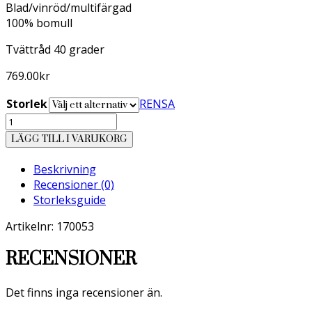
Blad/vinröd/multifärgad
100% bomull
Tvättråd 40 grader
769.00
kr
Storlek
RENSA
Envoy
Sport
LÄGG TILL I VARUKORG
London
skjorta
Beskrivning
mängd
Recensioner (0)
Storleksguide
Artikelnr: 170053
RECENSIONER
Det finns inga recensioner än.