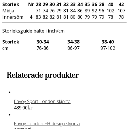
Storlek
Nr
28
29
30
31
32
33
34
35
36
38
40
42
Midja
71
74
76
79
81
84
86
89
92
96
102
107
Innersöm
4
83
82
82
81
81
80
80
79
79
79
78
78
Storleksguide bälte i inch/cm
Storlek
30-34
34-38
38-40
cm
76-86
86-97
97-102
Relaterade produkter
Envoy Sport London skjorta
Den
489.00
kr
här
produkten
Envoy London FH design skjorta
har