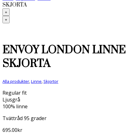
SKJORTA
+
+
ENVOY LONDON LINNE
SKJORTA
Alla produkter
,
Linne
,
Skjortor
Regular fit
Ljusgrå
100% linne
Tvättråd 95 grader
695.00
kr