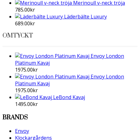
Merinoull v-neck tröja
785.00
kr
Läderbälte Luxury
689.00
kr
OMTYCKT
Envoy London
Platinum Kavaj
1975.00
kr
Envoy London
Platinum Kavaj
1975.00
kr
LeBond Kavaj
1495.00
kr
BRANDS
Envoy
Klockargårdens