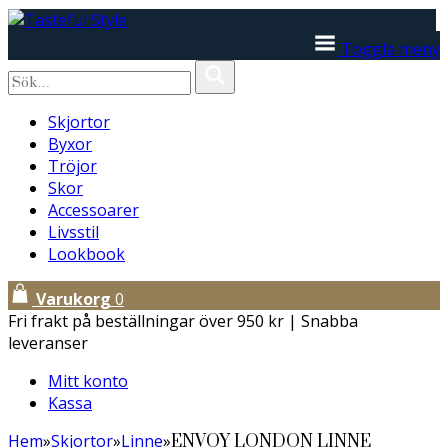
Toggla meny
Skjortor
Byxor
Tröjor
Skor
Accessoarer
Livsstil
Lookbook
Varukorg
0
Fri frakt på beställningar över 950 kr | Snabba
leveranser
Mitt konto
Kassa
Hem
»
Skjortor
»
Linne
»
ENVOY LONDON LINNE