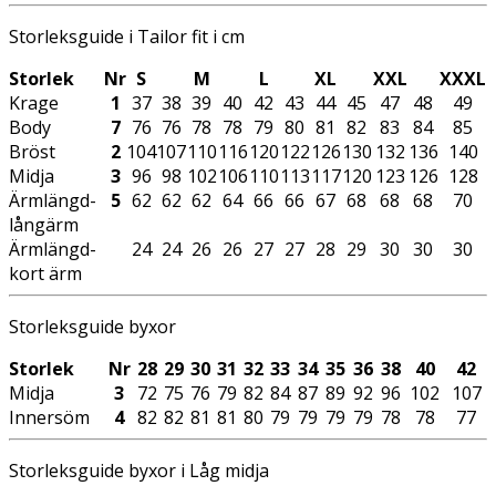
Storleksguide i Tailor fit i cm
Storlek
Nr
S
M
L
XL
XXL
XXXL
Krage
1
37
38
39
40
42
43
44
45
47
48
49
Body
7
76
76
78
78
79
80
81
82
83
84
85
Bröst
2
104
107
110
116
120
122
126
130
132
136
140
Midja
3
96
98
102
106
110
113
117
120
123
126
128
Ärmlängd-
5
62
62
62
64
66
66
67
68
68
68
70
långärm
Ärmlängd-
24
24
26
26
27
27
28
29
30
30
30
kort ärm
Storleksguide byxor
Storlek
Nr
28
29
30
31
32
33
34
35
36
38
40
42
Midja
3
72
75
76
79
82
84
87
89
92
96
102
107
Innersöm
4
82
82
81
81
80
79
79
79
79
78
78
77
Storleksguide byxor i Låg midja