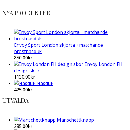
NYA PRODUKTER
Envoy Sport London skjorta +matchande
bröstnäsduk
850.00
kr
Envoy London FH
design skor
1130.00
kr
Näsduk
425.00
kr
UTVALDA
Manschettknapp
285.00
kr