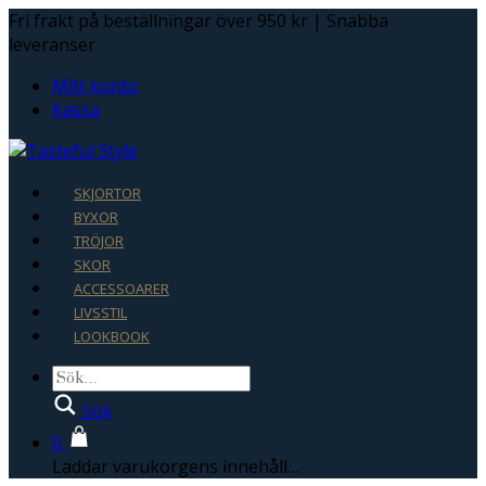
Fri frakt på beställningar över 950 kr | Snabba
leveranser
Mitt konto
Kassa
SKJORTOR
BYXOR
TRÖJOR
SKOR
ACCESSOARER
LIVSSTIL
LOOKBOOK
Sök
0
Laddar varukorgens innehåll…