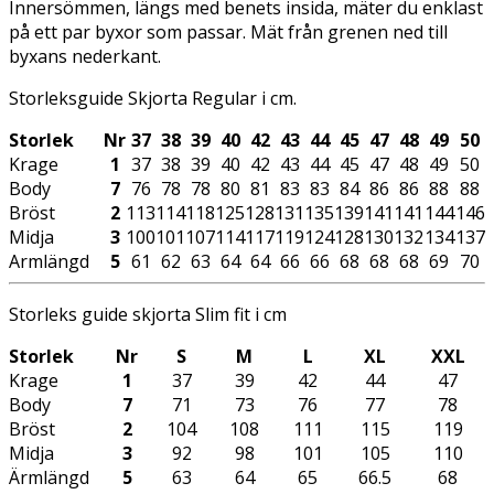
Innersömmen, längs med benets insida, mäter du enklast
på ett par byxor som passar. Mät från grenen ned till
byxans nederkant.
Storleksguide Skjorta Regular i cm.
Storlek
Nr
37
38
39
40
42
43
44
45
47
48
49
50
Krage
1
37
38
39
40
42
43
44
45
47
48
49
50
Body
7
76
78
78
80
81
83
83
84
86
86
88
88
Bröst
2
113
114
118
125
128
131
135
139
141
141
144
146
Midja
3
100
101
107
114
117
119
124
128
130
132
134
137
Armlängd
5
61
62
63
64
64
66
66
68
68
68
69
70
Storleks guide skjorta Slim fit i cm
Storlek
Nr
S
M
L
XL
XXL
Krage
1
37
39
42
44
47
Body
7
71
73
76
77
78
Bröst
2
104
108
111
115
119
Midja
3
92
98
101
105
110
Ärmlängd
5
63
64
65
66.5
68