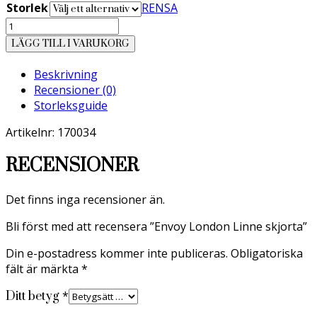
Storlek
RENSA
Envoy
London
LÄGG TILL I VARUKORG
Linne
skjorta
Beskrivning
mängd
Recensioner (0)
Storleksguide
Artikelnr: 170034
RECENSIONER
Det finns inga recensioner än.
Bli först med att recensera ”Envoy London Linne skjorta”
Din e-postadress kommer inte publiceras.
Obligatoriska
fält är märkta
*
*
Ditt betyg