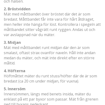
och halsen.
2. Bröstvidden
Mät med måttbandet över bröstet där det är som
bredast. Måttbandet får inte vara för hårt åtdraget,
men heller inte hänga för löst. Kontrollera i spegeln att
måttbandet sitter vågrätt runt ryggen. Andas ut och
var avslappnad när du mäter.
3. Midjan
Mät med måttbandet runt midjan där den är som
smalast, oftast strax ovanför naveln. Håll inte andan
medan du mäter, och mät inte direkt efter en större
måltid.
4. Höfterna
Höftmåttet mäter du runt stuss/höfter där de är som
bredast (ca 20 cm under midjan, för vuxna).
5. Innersöm
Innersömmen, längs med benets insida, mäter du
enklast på ett par byxor som passar. Mät från grenen
ned till byxans nederkant.