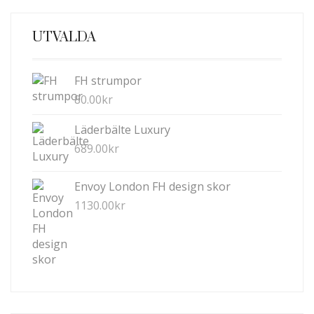
UTVALDA
FH strumpor
80.00
kr
Läderbälte Luxury
689.00
kr
Envoy London FH design skor
1130.00
kr