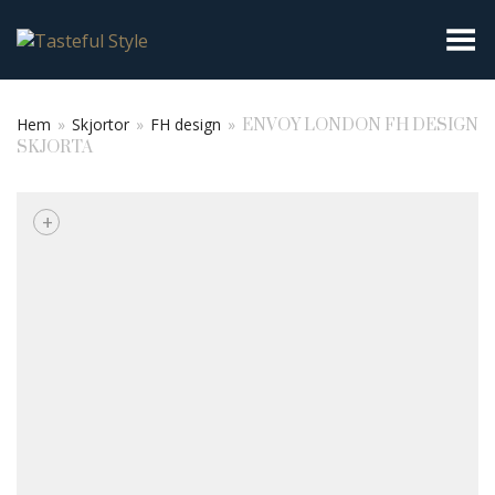
Toggla meny
Hem
»
Skjortor
»
FH design
»
ENVOY LONDON FH DESIGN
SKJORTA
+