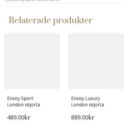
Relaterade produkter
Envoy Sport
Envoy Luxury
London skjorta
London skjorta
DEN
DEN
489.00
889.00
HÄR
kr
HÄR
kr
PRODUKTEN
PRODUKTEN