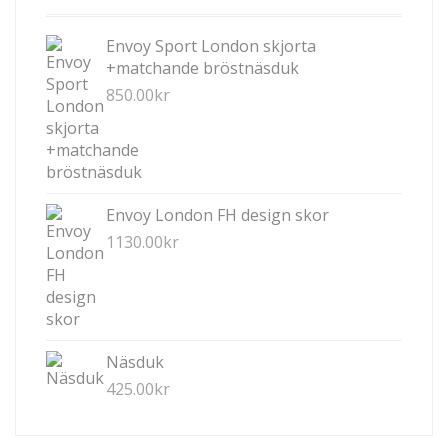
ALTERNATIVEN
KAN
Envoy Sport London skjorta
VÄLJAS
+matchande bröstnäsduk
PÅ
850.00
kr
PRODUKTSIDAN
Envoy London FH design skor
1130.00
kr
Näsduk
425.00
kr