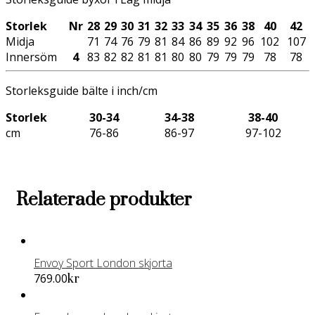
Storlek
Nr
28
29
30
31
32
33
34
35
36
38
40
42
Midja
71
74
76
79
81
84
86
89
92
96
102
107
Innersöm
4
83
82
82
81
81
80
80
79
79
79
78
78
Storleksguide bälte i inch/cm
Storlek
30-34
34-38
38-40
cm
76-86
86-97
97-102
Relaterade produkter
Envoy Sport London skjorta
Den
769.00
kr
här
produkten