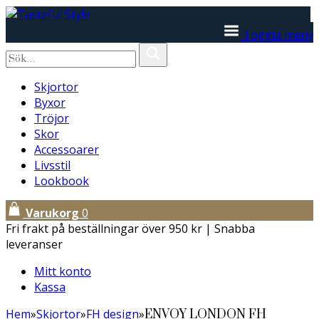
Toggla meny
Skjortor
Byxor
Tröjor
Skor
Accessoarer
Livsstil
Lookbook
Varukorg
0
Fri frakt på beställningar över 950 kr | Snabba
leveranser
Mitt konto
Kassa
Hem
»
Skjortor
»
FH design
»
ENVOY LONDON FH