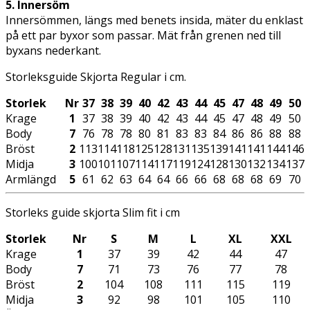
5. Innersöm
Innersömmen, längs med benets insida, mäter du enklast
på ett par byxor som passar. Mät från grenen ned till
byxans nederkant.
Storleksguide Skjorta Regular i cm.
Storlek
Nr
37
38
39
40
42
43
44
45
47
48
49
50
Krage
1
37
38
39
40
42
43
44
45
47
48
49
50
Body
7
76
78
78
80
81
83
83
84
86
86
88
88
Bröst
2
113
114
118
125
128
131
135
139
141
141
144
146
Midja
3
100
101
107
114
117
119
124
128
130
132
134
137
Armlängd
5
61
62
63
64
64
66
66
68
68
68
69
70
Storleks guide skjorta Slim fit i cm
Storlek
Nr
S
M
L
XL
XXL
Krage
1
37
39
42
44
47
Body
7
71
73
76
77
78
Bröst
2
104
108
111
115
119
Midja
3
92
98
101
105
110