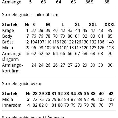
Ärmlängd
5
63
64
65
66.5
68
Storleksguide i Tailor fit i cm
Storlek
Nr
S
M
L
XL
XXL
XXXL
Krage
1
37
38
39
40
42
43
44
45
47
48
49
Body
7
76
76
78
78
79
80
81
82
83
84
85
Bröst
2
104
107
110
116
120
122
126
130
132
136
140
Midja
3
96
98
102
106
110
113
117
120
123
126
128
Ärmlängd-
5
62
62
62
64
66
66
67
68
68
68
70
långärm
Ärmlängd-
24
24
26
26
27
27
28
29
30
30
30
kort ärm
Storleksguide byxor
Storlek
Nr
28
29
30
31
32
33
34
35
36
38
40
42
Midja
3
72
75
76
79
82
84
87
89
92
96
102
107
Innersöm
4
82
82
81
81
80
79
79
79
79
78
78
77
Storleksguide byxor i Låg midja