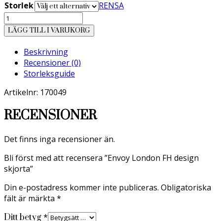
Storlek
RENSA
Envoy
London
LÄGG TILL I VARUKORG
FH
design
Beskrivning
skjorta
Recensioner (0)
mängd
Storleksguide
Artikelnr: 170049
RECENSIONER
Det finns inga recensioner än.
Bli först med att recensera ”Envoy London FH design
skjorta”
Din e-postadress kommer inte publiceras.
Obligatoriska
fält är märkta
*
*
Ditt betyg