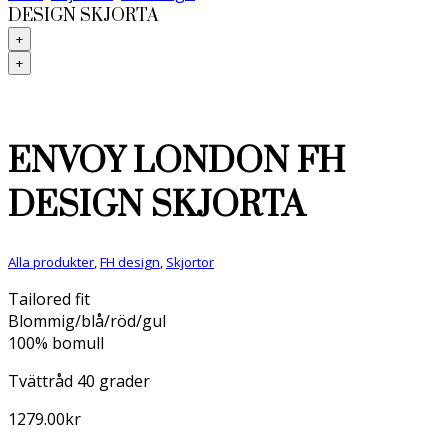
DESIGN SKJORTA
+
+
ENVOY LONDON FH
DESIGN SKJORTA
Alla produkter
,
FH design
,
Skjortor
Tailored fit
Blommig/blå/röd/gul
100% bomull
Tvättråd 40 grader
1279.00
kr