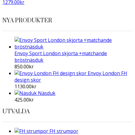
1279.00
kr
NYA PRODUKTER
Envoy Sport London skjorta +matchande
bröstnäsduk
850.00
kr
Envoy London FH
design skor
1130.00
kr
Näsduk
425.00
kr
UTVALDA
FH strumpor