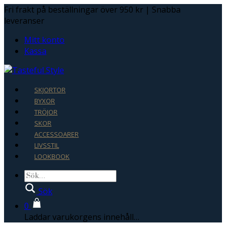
Fri frakt på beställningar över 950 kr | Snabba
leveranser
Mitt konto
Kassa
SKJORTOR
BYXOR
TRÖJOR
SKOR
ACCESSOARER
LIVSSTIL
LOOKBOOK
Sök
0
Laddar varukorgens innehåll…