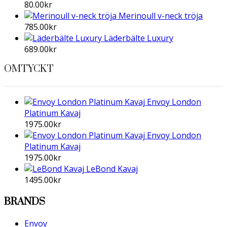
80.00
kr
Merinoull v-neck tröja
785.00
kr
Läderbälte Luxury
689.00
kr
OMTYCKT
Envoy London
Platinum Kavaj
1975.00
kr
Envoy London
Platinum Kavaj
1975.00
kr
LeBond Kavaj
1495.00
kr
BRANDS
Envoy