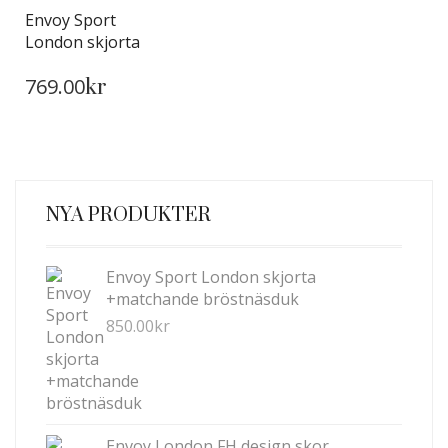
Envoy Sport
London skjorta
DEN
769.00
HÄR
kr
PRODUKTEN
HAR
FLERA
VARIANTER.
DE
NYA PRODUKTER
OLIKA
ALTERNATIVEN
KAN
Envoy Sport London skjorta
VÄLJAS
+matchande bröstnäsduk
PÅ
850.00
kr
PRODUKTSIDAN
Envoy London FH design skor