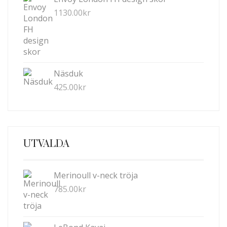
1130.00
kr
Näsduk
425.00
kr
UTVALDA
Merinoull v-neck tröja
785.00
kr