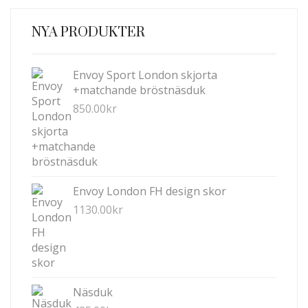
VARIANTER.
DE
NYA PRODUKTER
OLIKA
ALTERNATIVEN
KAN
Envoy Sport London skjorta
VÄLJAS
+matchande bröstnäsduk
PÅ
850.00
kr
PRODUKTSIDAN
Envoy London FH design skor
1130.00
kr
Näsduk