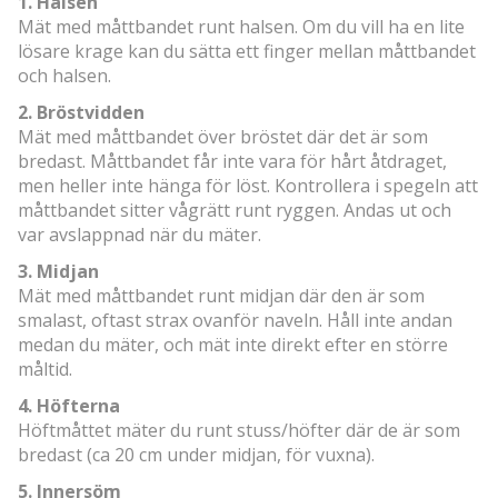
1. Halsen
Mät med måttbandet runt halsen. Om du vill ha en lite
lösare krage kan du sätta ett finger mellan måttbandet
och halsen.
2. Bröstvidden
Mät med måttbandet över bröstet där det är som
bredast. Måttbandet får inte vara för hårt åtdraget,
men heller inte hänga för löst. Kontrollera i spegeln att
måttbandet sitter vågrätt runt ryggen. Andas ut och
var avslappnad när du mäter.
3. Midjan
Mät med måttbandet runt midjan där den är som
smalast, oftast strax ovanför naveln. Håll inte andan
medan du mäter, och mät inte direkt efter en större
måltid.
4. Höfterna
Höftmåttet mäter du runt stuss/höfter där de är som
bredast (ca 20 cm under midjan, för vuxna).
5. Innersöm