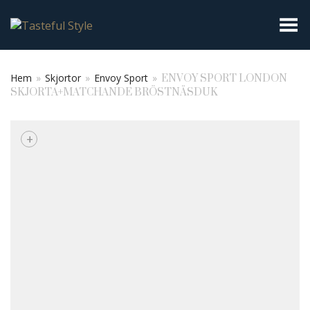
Toggla meny
Hem
»
Skjortor
»
Envoy Sport
»
ENVOY SPORT LONDON
SKJORTA+MATCHANDE BRÖSTNÄSDUK
+