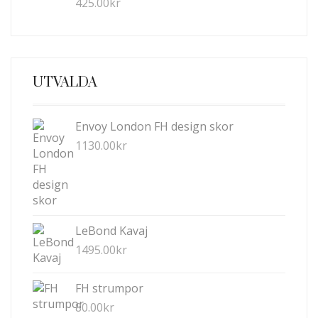
425.00
kr
UTVALDA
Envoy London FH design skor
1130.00
kr
LeBond Kavaj
1495.00
kr
FH strumpor
80.00
kr