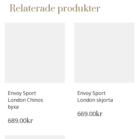
Relaterade produkter
Envoy Sport
Envoy Sport
London Chinos
London skjorta
DEN
byxa
669.00
DEN
HÄR
kr
689.00
HÄR
kr
PRODUKTEN
PRODUKTEN
HAR
HAR
FLERA