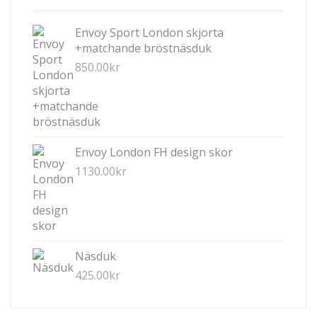
ALTERNATIVEN
KAN
Envoy Sport London skjorta
VÄLJAS
+matchande bröstnäsduk
PÅ
850.00
kr
PRODUKTSIDAN
Envoy London FH design skor
1130.00
kr
Näsduk
425.00
kr