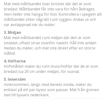
Mät med måttbandet över bröstet där det är som
bredast. Måttbandet får inte vara för hårt åtdraget,
men heller inte hänga för löst. Kontrollera i spegeln att
måttbandet sitter vågrätt runt ryggen. Andas ut och
var avslappnad när du mäter.
3. Midjan
Mät med måttbandet runt midjan där den är som
smalast, oftast strax ovanför naveln. Håll inte andan
medan du mäter, och mät inte direkt efter en större
måltid.
4. Höfterna
Höftmåttet mäter du runt stuss/höfter där de är som
bredast (ca 20 cm under midjan, för vuxna).
5. Innersöm
Innersömmen, längs med benets insida, mäter du
enklast på ett par byxor som passar. Mät från grenen
ned till byxans nederkant.