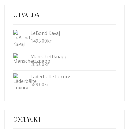
UTVALDA
LeBond Kavaj
1495.00
kr
Manschettknapp
285.00
kr
Läderbälte Luxury
689.00
kr
OMTYCKT