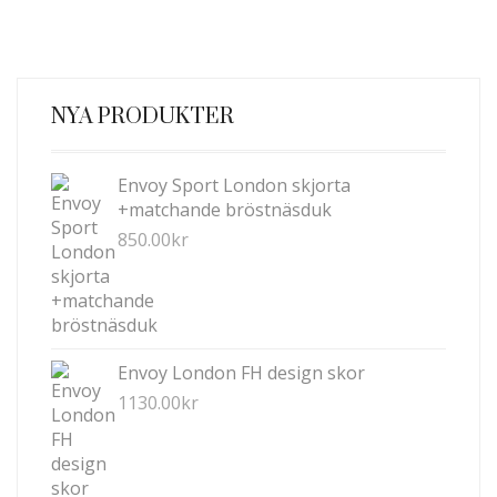
HAR
FLERA
VARIANTER.
DE
NYA PRODUKTER
OLIKA
ALTERNATIVEN
KAN
Envoy Sport London skjorta
VÄLJAS
+matchande bröstnäsduk
PÅ
850.00
kr
PRODUKTSIDAN
Envoy London FH design skor
1130.00
kr