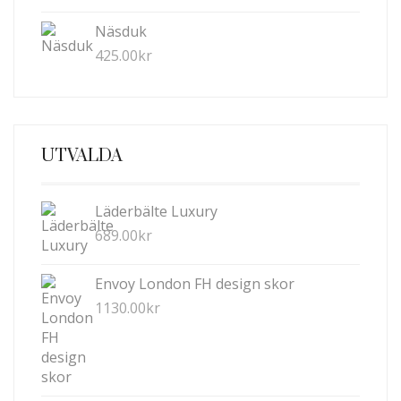
Näsduk
425.00
kr
UTVALDA
Läderbälte Luxury
689.00
kr
Envoy London FH design skor
1130.00
kr