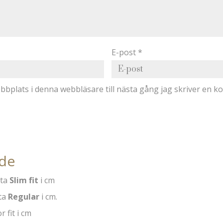
E-post
*
bplats i denna webbläsare till nästa gång jag skriver en 
ide
rta
Slim fit
i cm
ta
Regular
i cm.
r fit i cm