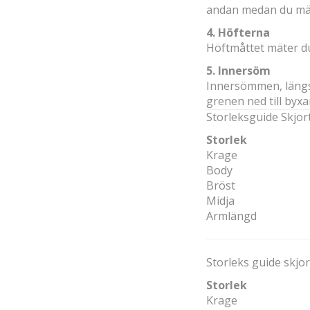
andan medan du mäte
4. Höfterna
Höftmåttet mäter du
5. Innersöm
Innersömmen, längs 
grenen ned till byx
Storleksguide Skjort
Storlek
Krage
Body
Bröst
Midja
Armlängd
Storleks guide skjort
Storlek
Krage