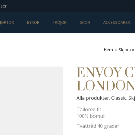
nser
JORTOR
BYXOR
TRÖJOR
SKOR
ACCESSOARER
Hem
»
Skjortor
ENVOY C
LONDON
Alla produkter
Classic
Sk
,
,
Tailored fit
100% bomull
Tvättråd 40 grader