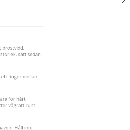
 bröstvidd,
storlek, sätt sedan
 ett finger mellan
ara för hårt
tter vågrätt runt
veln. Håll inte