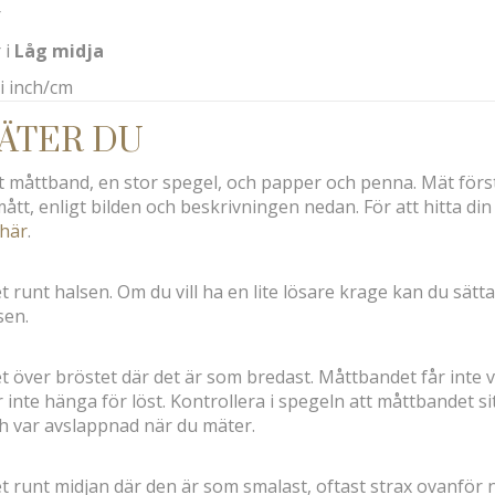
r
 i
Låg midja
i inch/cm
ÄTER DU
t måttband, en stor spegel, och papper och penna. Mät först
tt, enligt bilden och beskrivningen nedan. För att hitta din 
 här
.
unt halsen. Om du vill ha en lite lösare krage kan du sätta
sen.
över bröstet där det är som bredast. Måttbandet får inte v
 inte hänga för löst. Kontrollera i spegeln att måttbandet si
h var avslappnad när du mäter.
runt midjan där den är som smalast, oftast strax ovanför na