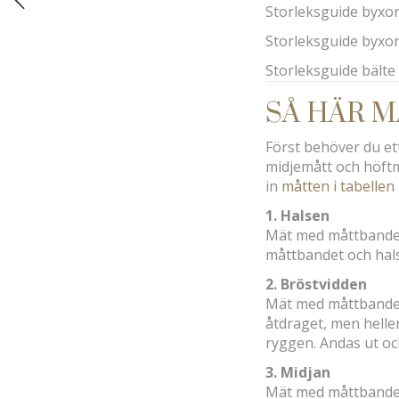
Storleksguide byxo
Storleksguide byxor
Storleksguide bälte 
SÅ HÄR M
Först behöver du et
midjemått och höftmå
in
måtten i tabellen
1. Halsen
Mät med måttbandet r
måttbandet och hal
2. Bröstvidden
Mät med måttbandet 
åtdraget, men heller
ryggen. Andas ut oc
3. Midjan
Mät med måttbandet 