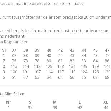
r, och mät inte direkt efter en större måltid.
 runt stuss/höfter där de är som bredast (ca 20 cm under mi
med benets insida, mäter du enklast på ett par byxor som 
ans nederkant.
a Regular i cm.
Nr
37
38
39
40
42
43
44
45
47
1
37
38
39
40
42
43
44
45
47
7
76
78
78
80
81
83
83
84
86
2
113
114
118
125
128
131
135
139
141
3
100
101
107
114
117
119
124
128
130
5
61
62
63
64
64
66
66
68
68
a Slim fit i cm
Nr
S
M
L
XL
1
37
39
42
44