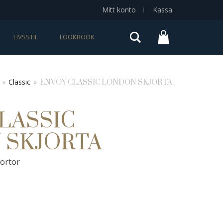
Mitt konto
Kassa
Sök
LIVSSTIL
LOOKBOOK
»
Classic
»
ENVOY CLASSIC LONDON SKJORTA
LASSIC
 SKJORTA
jortor