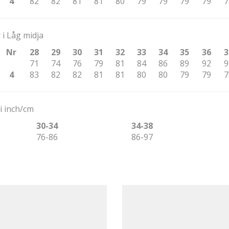
4
82
82
81
81
80
79
79
79
79
7
 i Låg midja
Nr
28
29
30
31
32
33
34
35
36
3
71
74
76
79
81
84
86
89
92
9
4
83
82
82
81
81
80
80
79
79
7
i inch/cm
30-34
34-38
76-86
86-97