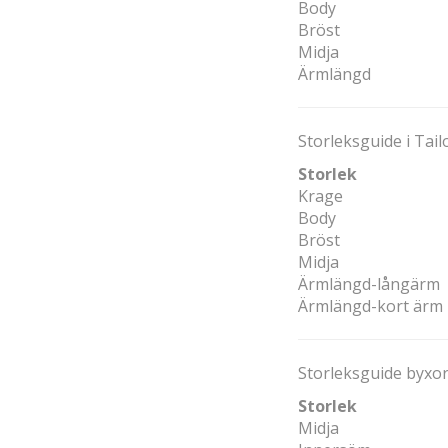
Body
Bröst
Midja
Ärmlängd
Storleksguide i Tailo
Storlek
Krage
Body
Bröst
Midja
Ärmlängd-långärm
Ärmlängd-kort ärm
Storleksguide byxo
Storlek
Midja