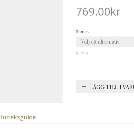
769.00
kr
Storlek
RENSA
LÄGG TILL I VA
torleksguide