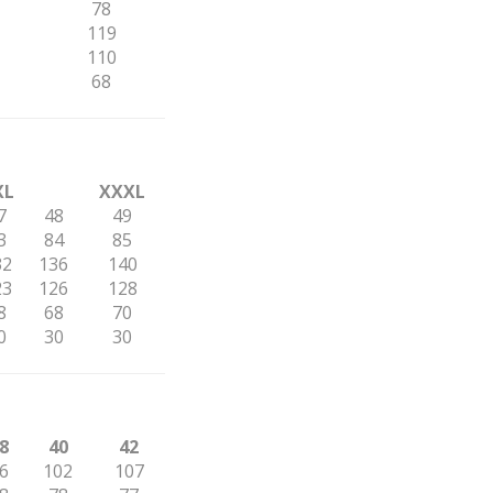
78
119
110
68
XL
XXXL
7
48
49
3
84
85
32
136
140
23
126
128
8
68
70
0
30
30
8
40
42
6
102
107