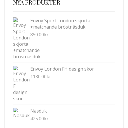
NYA PRODUKTER
OLIKA
ALTERNATIVEN
KAN
Envoy Sport London skjorta
VÄLJAS
+matchande bröstnäsduk
PÅ
850.00
kr
PRODUKTSIDAN
Envoy London FH design skor
1130.00
kr
Näsduk
425.00
kr