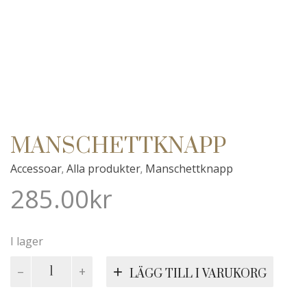
MANSCHETTKNAPP
Accessoar
Alla produkter
Manschettknapp
,
,
285.00
kr
I lager
Manschettknapp
LÄGG TILL I VARUKORG
mängd