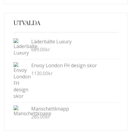
UTVALDA
Läderbälte Luxury
689.00
kr
Envoy London FH design skor
1130.00
kr
Manschettknapp
285.00
kr