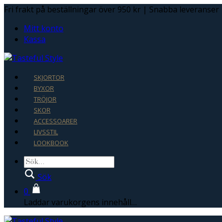
Fri frakt på beställningar över 950 kr | Snabba leveranser
Mitt konto
Kassa
SKJORTOR
BYXOR
TRÖJOR
SKOR
ACCESSOARER
LIVSSTIL
LOOKBOOK
Sök
0
Laddar varukorgens innehåll…