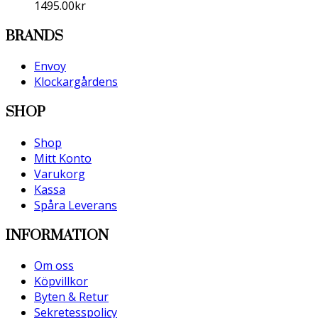
1495.00
kr
BRANDS
Envoy
Klockargårdens
SHOP
Shop
Mitt Konto
Varukorg
Kassa
Spåra Leverans
INFORMATION
Om oss
Köpvillkor
Byten & Retur
Sekretesspolicy