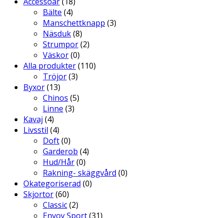
Accessoar
(18)
kan
Bälte
(4)
väljas
Manschettknapp
(3)
på
Näsduk
(8)
produktsidan
Strumpor
(2)
Väskor
(0)
Alla produkter
(110)
Tröjor
(3)
Byxor
(13)
Chinos
(5)
Linne
(3)
Kavaj
(4)
Livsstil
(4)
Doft
(0)
Garderob
(4)
Hud/Hår
(0)
Rakning- skäggvård
(0)
Okategoriserad
(0)
Skjortor
(60)
Classic
(2)
Envoy Sport
(31)