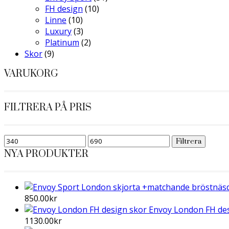
FH design
(10)
Linne
(10)
Luxury
(3)
Platinum
(2)
Skor
(9)
VARUKORG
FILTRERA PÅ PRIS
Min
Max
Filtrera
pris
pris
NYA PRODUKTER
850.00
kr
Envoy London FH des
1130.00
kr