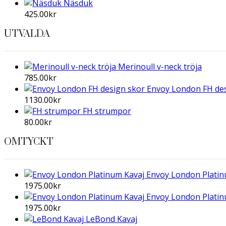
Näsduk
425.00
kr
UTVALDA
Merinoull v-neck tröja
785.00
kr
Envoy London FH des
1130.00
kr
FH strumpor
80.00
kr
OMTYCKT
Envoy London Platin
1975.00
kr
Envoy London Platin
1975.00
kr
LeBond Kavaj