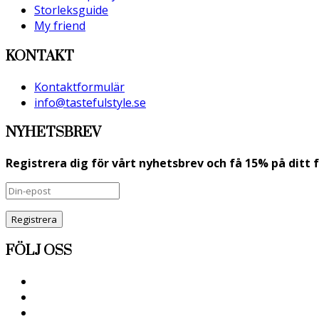
Storleksguide
My friend
KONTAKT
Kontaktformulär
info@tastefulstyle.se
NYHETSBREV
Registrera dig för vårt nyhetsbrev och få 15% på ditt 
Registrera
FÖLJ OSS