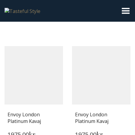
Toggla meny
Envoy London
Envoy London
Platinum Kavaj
Platinum Kavaj
DEN
DEN
1975.00
1975.00
HÄR
kr
HÄR
kr