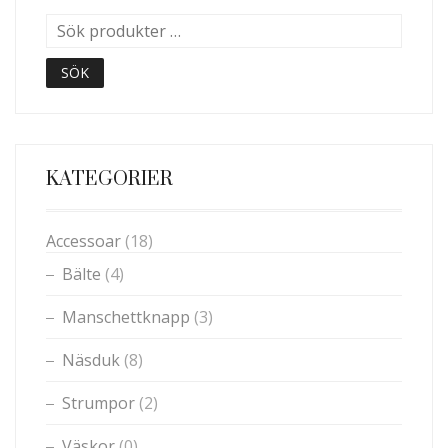
OLIKA
OLIKA
ALTERNATIVEN
ALTERNATIVEN
KAN
KAN
VÄLJAS
VÄLJAS
SÖK
PÅ
PÅ
PRODUKTSIDAN
PRODUKTSIDAN
KATEGORIER
Accessoar
(18)
Bälte
(4)
Manschettknapp
(3)
Näsduk
(8)
Strumpor
(2)
Väskor
(0)