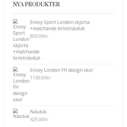
NYA PRODUKTER
Envoy Sport London skjorta
+matchande bröstnäsduk
850.00
kr
Envoy London FH design skor
1130.00
kr
Näsduk
425.00
kr