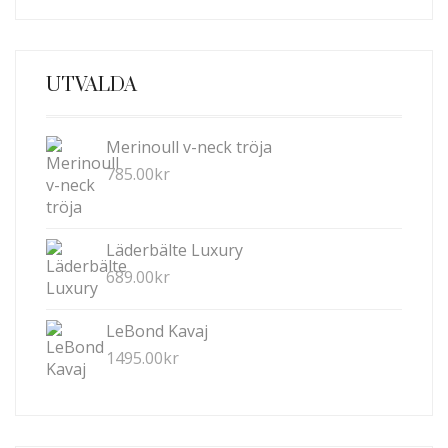
UTVALDA
Merinoull v-neck tröja
785.00
kr
Läderbälte Luxury
689.00
kr
LeBond Kavaj
1495.00
kr